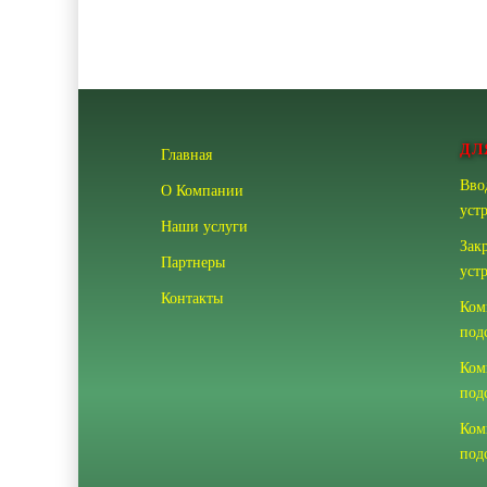
ДЛ
Главная
Вво
О Компании
уст
Наши услуги
Зак
Партнеры
уст
Контакты
Ком
под
Ком
под
Ком
под