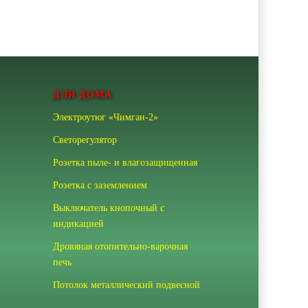
ДЛЯ ДОМА
Электроутюг «Чимган-2»
Светорегулятор
Розетка пыле- и влагозащищенная
Розетка с заземлением
Выключатель кнопочный с
индикацией
Дровяная отопительно-варочная
печь
Потолок металлический подвесной