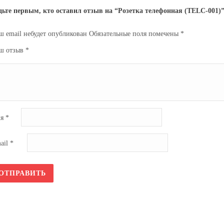
дьте первым, кто оставил отзыв на “Розетка телефонная (TELC-001)
ш email небудет опубликован
Обязательные поля помечены
*
ш отзыв
*
мя
*
ail
*