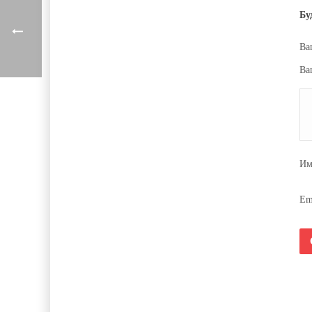
Бу
Ва
Ва
И
Em