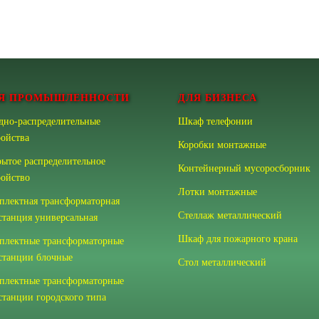
Я ПРОМЫШЛЕННОСТИ
ДЛЯ БИЗНЕСА
дно-распределительные
Шкаф телефонии
ройства
Коробки монтажные
рытое распределительное
Контейнерный мусоросборник
ройство
Лотки монтажные
плектная трансформаторная
Стеллаж металлический
станция универсальная
Шкаф для пожарного крана
плектные трансформаторные
станции блочные
Стол металлический
плектные трансформаторные
станции городского типа