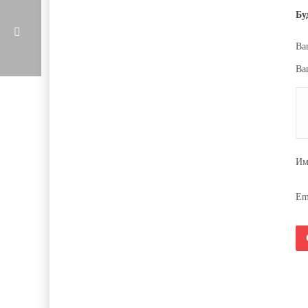
Бу
Ва
Ва
И
Em