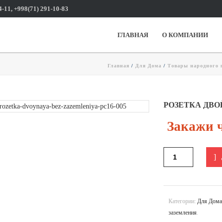
4-11, +998(71) 291-10-83
ГЛАВНАЯ
О КОМПАНИИ
Главная
/
Для Дома
/
Товары народного 
РОЗЕТКА ДВОЙ
Закажи ч
Категории:
Для Дом
заземления
.