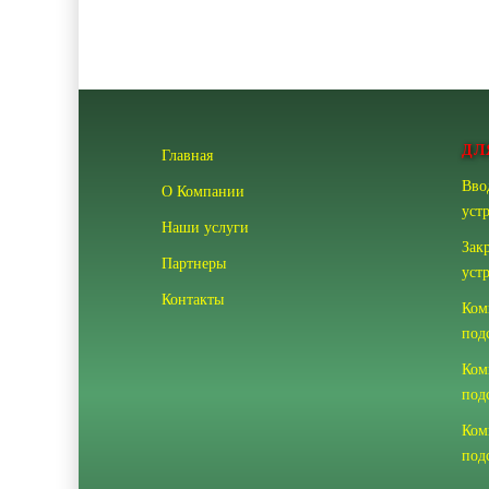
ДЛ
Главная
Вво
О Компании
уст
Наши услуги
Зак
Партнеры
уст
Контакты
Ком
под
Ком
под
Ком
под