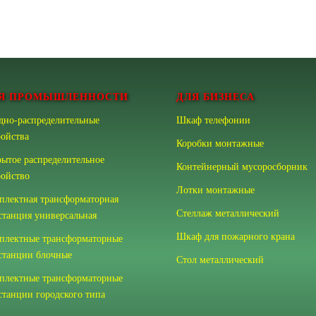
Я ПРОМЫШЛЕННОСТИ
ДЛЯ БИЗНЕСА
дно-распределительные
Шкаф телефонии
ройства
Коробки монтажные
рытое распределительное
Контейнерный мусоросборник
ройство
Лотки монтажные
плектная трансформаторная
Стеллаж металлический
станция универсальная
Шкаф для пожарного крана
плектные трансформаторные
станции блочные
Стол металлический
плектные трансформаторные
станции городского типа