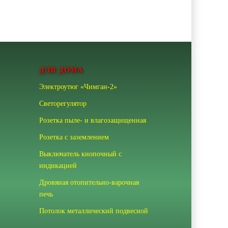
ДЛЯ ДОМА
Электроутюг «Чимган-2»
Светорегулятор
Розетка пыле- и влагозащищенная
Розетка с заземлением
Выключатель кнопочный с
индикацией
Дровяная отопительно-варочная
печь
Потолок металлический подвесной