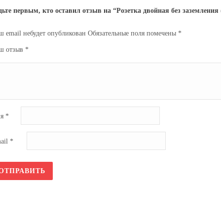
дьте первым, кто оставил отзыв на “Розетка двойная без заземления 
ш email небудет опубликован
Обязательные поля помечены
*
ш отзыв
*
мя
*
ail
*