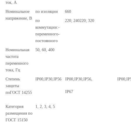
ток, А
Номинальное
по изоляции
660
напряжение, В
по
220; 240220; 320
коммутации:-
переменного-
постоянного
Номинальная
50, 60, 400
частота
переменного
тока, Гц
Степень
IР00,IP30,IP56
IР00,IP30,IP56,
IР00,IP
защиты
IP67
поГОСТ 14255
Категория
1, 2, 3, 4, 5
размещения по
ГОСТ 15150