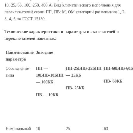
10, 25, 63, 100, 250, 400 А. Вид климатического исполнения для
переключателей серии ПП, ПВ: М, ОМ категорий размещения 1, 2,
3, 4, 5 по ГОСТ 15150.
Технические характеристики и параметры выключателей и
переключателей пакетных:
Наименование
Значение
параметра
Обозначение
ПП —
ПП-25Б
ПВ-25Б
ПП
ПП-60Б
ПВ-60Б
типа
10Б
ПВ-10Б
ПП
— 25КБ
ПВ- 60КБ
— 100КБ
ПВ- 25КБ
ПВ — 10КБ
Номинальный
10
25
63