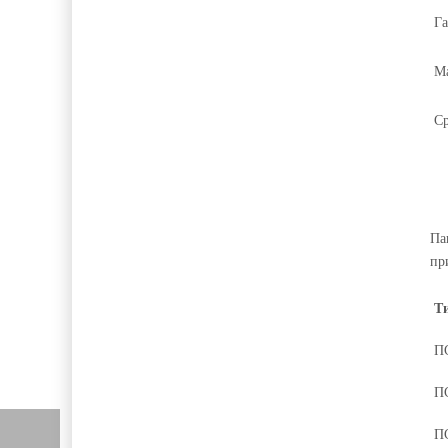
Га
Ма
Ср
Па
пр
Т
П
П
П