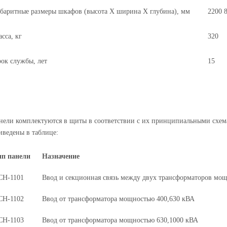
баритные размеры шкафов (высота Х ширина Х глубина), мм
2200 8
сса, кг
320
ок службы, лет
15
нели комплектуются в щиты в соответствии с их принципиальными схема
иведены в таблице:
ип панели
Назначение
СН-1101
Ввод и секционная связь между двух трансформаторов мощ
СН-1102
Ввод от трансформатора мощностью 400,630 кВА
СН-1103
Ввод от трансформатора мощностью 630,1000 кВА