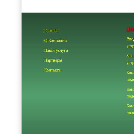
ДЛ
Главная
Вво
О Компании
уст
Наши услуги
Зак
Партнеры
уст
Контакты
Ком
под
Ком
под
Ком
под