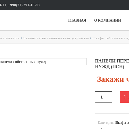
4-11, +998(71) 291-10-83
ГЛАВНАЯ
О КОМПАНИИ
мышленности
/
Низковольтные комплектные устройства
/
Шкафы собственных н
ПАНЕЛИ ПЕР
НУЖД (ПСН)
Закажи ч
Категория:
Шкафы со