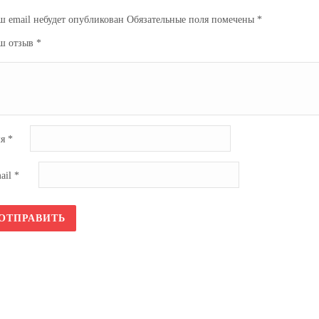
ш email небудет опубликован
Обязательные поля помечены
*
ш отзыв
*
мя
*
ail
*