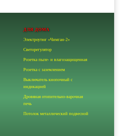
ДЛЯ ДОМА
Электроутюг «Чимган-2»
Светорегулятор
Розетка пыле- и влагозащищенная
Розетка с заземлением
Выключатель кнопочный с
индикацией
Дровяная отопительно-варочная
печь
Потолок металлический подвесной