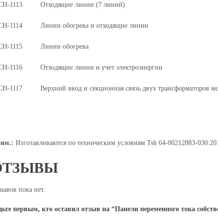
СН-1113
Отходящие линии (7 линий)
СН-1114
Линии обогрева и отходящие линии
СН-1115
Линии обогрева
СН-1116
Отходящие линии и учет электроэнергии
СН-1117
Верхний ввод и секционная связь двух трансформаторов м
им.:
Изготавливаются по техническим условиям Tsh 64-00212883-030:20
ОТЗЫВЫ
зывов пока нет.
дьте первым, кто оставил отзыв на “Панели переменного тока собст