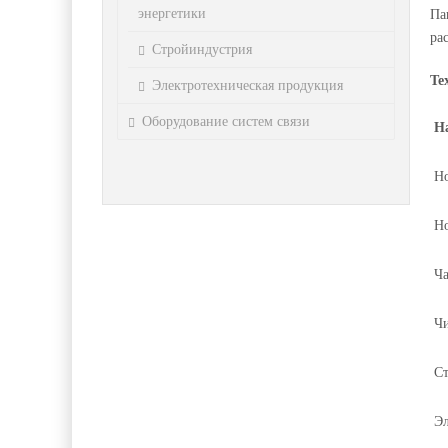
энергетики
Па
ра
Стройиндустрия
Те
Электротехническая продукция
Оборудование систем связи
Н
Н
Но
Ча
Ч
Ст
Эл