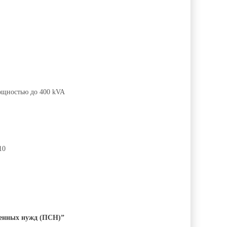
ощностью до 400 kVA
10
венных нужд (ПСН)”