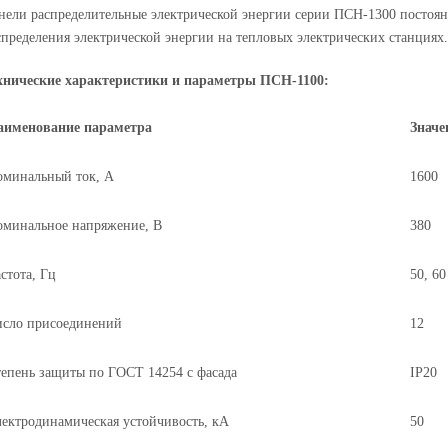
нели распределительные электрической энергии серии ПСН-1300 постоян
спределения электрической энергии на тепловых электрических станциях.
хнические характеристики и параметры ПСН-1100:
аименование параметра
Значе
оминальный ток, А
1600
минальное напряжение, В
380
стота, Гц
50, 60
исло присоединений
12
епень защиты по ГОСТ 14254 с фасада
IP20
ектродинамическая устойчивость, кА
50