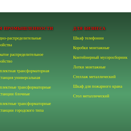
Я ПРОМЫШЛЕННОСТИ
ДЛЯ БИЗНЕСА
дно-распределительные
Шкаф телефонии
ройства
Коробки монтажные
рытое распределительное
Контейнерный мусоросборник
ройство
Лотки монтажные
плектная трансформаторная
Стеллаж металлический
станция универсальная
Шкаф для пожарного крана
плектные трансформаторные
станции блочные
Стол металлический
плектные трансформаторные
станции городского типа