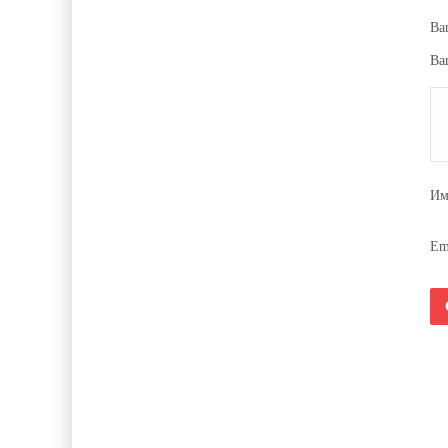
Ва
Ва
И
Em