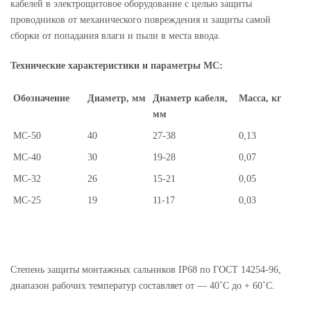
кабелей в электрощитовое оборудование с целью защиты
проводников от механического повреждения и защиты самой
сборки от попадания влаги и пыли в места ввода.
Технические характеристики и параметры МС:
Обозначение
Диаметр, мм
Диаметр кабеля,
Масса, кг
мм
МС-50
40
27-38
0,13
МС-40
30
19-28
0,07
МС-32
26
15-21
0,05
МС-25
19
11-17
0,03
Степень защиты монтажных сальников IР68 по ГОСТ 14254-96,
диапазон рабочих температур составляет от — 40˚С до + 60˚С.