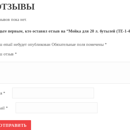
ОТЗЫВЫ
зывов пока нет.
дьте первым, кто оставил отзыв на “Мойка для 20 л. бутылей (ТЕ-1-4
ш email небудет опубликован
Обязательные поля помечены
*
ш отзыв
*
мя
*
ail
*