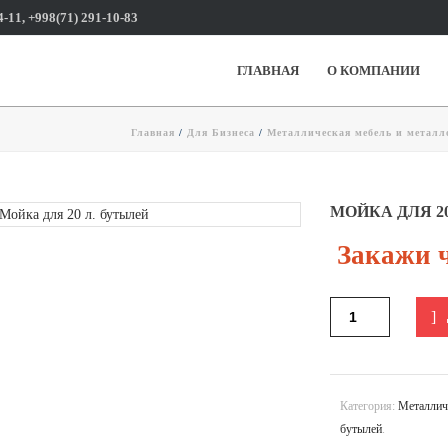
4-11, +998(71) 291-10-83
ГЛАВНАЯ
О КОМПАНИИ
Главная
/
Для Бизнеса
/
Металлическая мебель и метал
МОЙКА ДЛЯ 20 
Закажи ч
Категория:
Металлич
бутылей
.