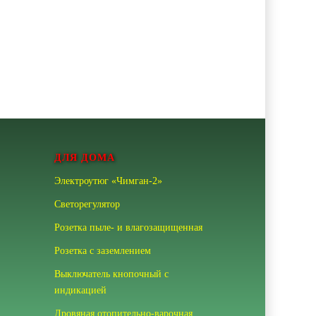
ДЛЯ ДОМА
Электроутюг «Чимган-2»
Светорегулятор
Розетка пыле- и влагозащищенная
Розетка с заземлением
Выключатель кнопочный с
индикацией
Дровяная отопительно-варочная