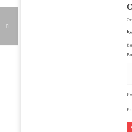
От
Бу
Ва
Ва
И
Em