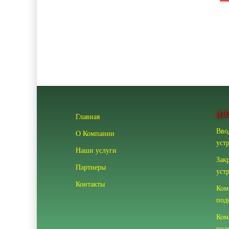
ДЛ
Главная
Вво
О Компании
уст
Наши услуги
Зак
Партнеры
уст
Контакты
Ком
под
Ком
под