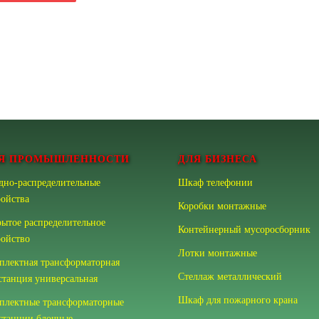
Я ПРОМЫШЛЕННОСТИ
ДЛЯ БИЗНЕСА
дно-распределительные
Шкаф телефонии
ройства
Коробки монтажные
рытое распределительное
Контейнерный мусоросборник
ройство
Лотки монтажные
плектная трансформаторная
Стеллаж металлический
станция универсальная
Шкаф для пожарного крана
плектные трансформаторные
станции блочные