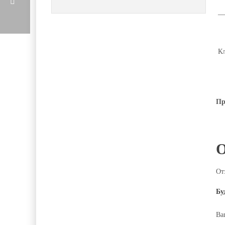
— 
Кл
Пр
От
Бу
Ва