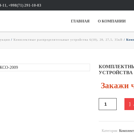
4-11, +998(71) 291-10-83
ГЛАВНАЯ
О КОМПАНИИ
дукция
/
Комплектные распределительные устройства 6(10), 20, 27,5, 35кВ
/ Комп
КОМПЛЕКТНЫ
УСТРОЙСТВА 
Закажи ч
Категория:
Комплектн