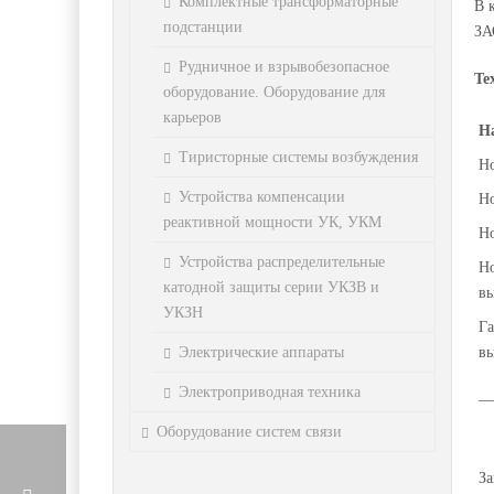
Комплектные трансформаторные
В 
подстанции
ЗА
Рудничное и взрывобезопасное
Те
оборудование. Оборудование для
карьеров
Н
Тиристорные системы возбуждения
Но
Устройства компенсации
Но
реактивной мощности УК, УКМ
Н
Устройства распределительные
Но
катодной защиты серии УКЗВ и
вы
УКЗН
Га
Электрические аппараты
в
Электроприводная техника
— 
Оборудование систем связи
За