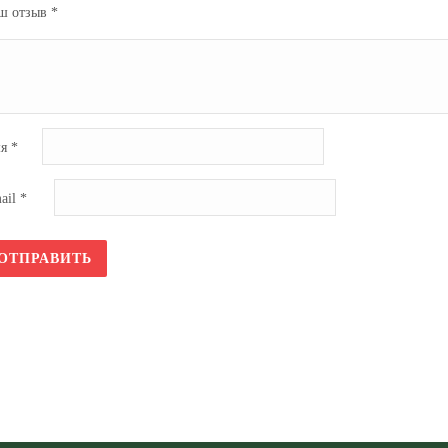
ш отзыв
*
мя
*
ail
*