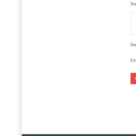
Ва
И
Em