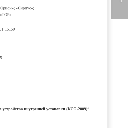
Орион»; «Сириус»;
 «ТОР»
СТ 15150
05
е устройства внутренней установки (КСО-2009)”