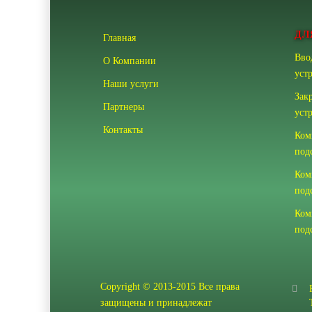
ДЛ
Главная
Вво
О Компании
уст
Наши услуги
Зак
Партнеры
уст
Контакты
Ком
под
Ком
под
Ком
под
Copyright © 2013-2015 Все права
защищены и принадлежат