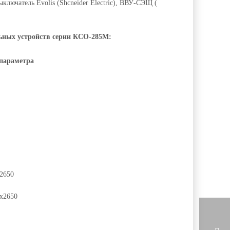
ючатель Evolis (Shcneider Electric), ВВУ-СЭЩ (
ьных устройств серии КСО-285М:
 параметра
2650
x2650