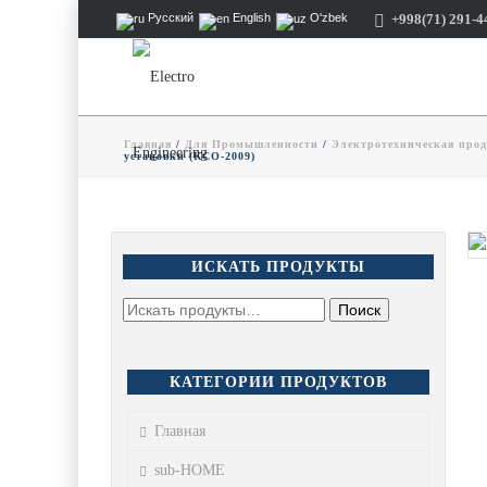
+998(71) 291-4
Русский
English
O'zbek
Главная
/
Для Промышленности
/
Электротехническая про
установки (КСО-2009)
ИСКАТЬ ПРОДУКТЫ
КАТЕГОРИИ ПРОДУКТОВ
Главная
sub-HOME