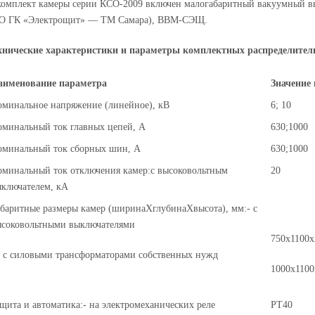
комплект камеры серии КСО-2009 включен малогабаритный вакуумный выкл
О ГК «Электрощит» — ТМ Самара), ВВМ-СЭЩ.
хнические характеристики и параметры комплектных распределител
аименование параметра
Значение
минальное напряжение (линейное), кВ
6; 10
минальный ток главных цепей, А
630;1000
оминальный ток сборных шин, А
630;1000
минальный ток отключения камер:с высоковольтным
20
ключателем, кА
баритные размеры камер (ширинаХглубинаХвысота), мм:- с
ысоковольтными выключателями
750x1100x
с силовыми трансформаторами собственных нужд
1000x1100
щита и автоматика:- на электромеханических реле
РТ40